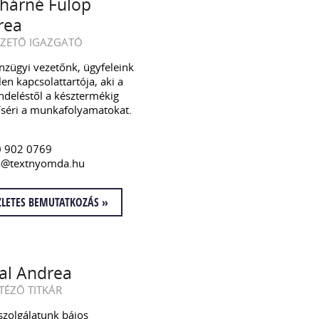
hárné Fülöp
rea
ZETŐ IGAZGATÓ
nzügyi vezetőnk, ügyfeleink
en kapcsolattartója, aki a
deléstől a késztermékig
íséri a munkafolyamatokat.
0 902 0769
a@textnyomda.hu
ZLETES BEMUTATKOZÁS »
al Andrea
TÉZŐ TITKÁR
szolgálatunk bájos