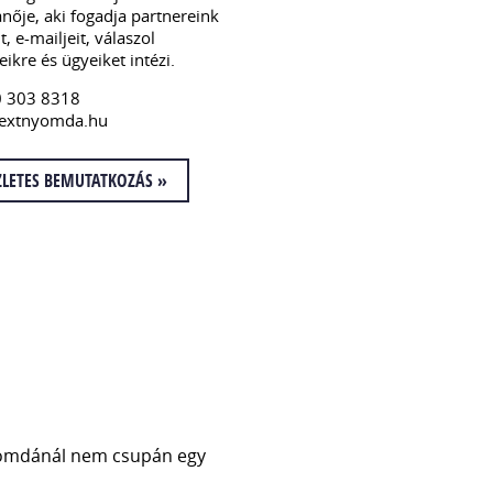
anője, aki fogadja partnereink
t, e-mailjeit, válaszol
ikre és ügyeiket intézi.
0 303 8318
textnyomda.hu
ZLETES BEMUTATKOZÁS »
Nyomdánál nem csupán egy