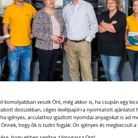
l komolyabban veszik Önt, még akkor is, ha csupán egy kicsi
szabott dossziéban, céges levélpapírra nyomtatott ajánlatot
 ha igényes, arculathoz igazított nyomdai anyagokat is ad 
Önnek, hogy ők is tudni fogják: Ön igényes és megbecsüli a v
ése, hogy ebben segítse, támogassa Önt!