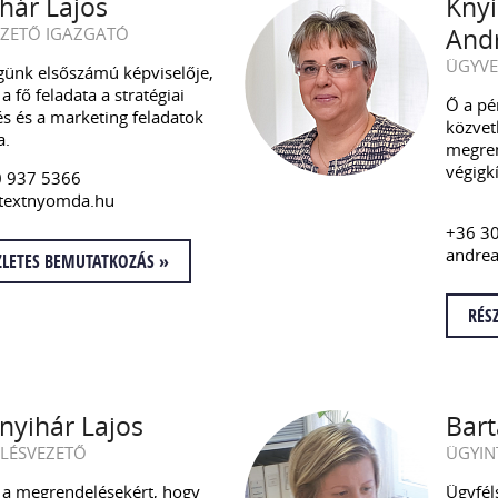
hár Lajos
Knyi
ZETŐ IGAZGATÓ
And
ÜGYVE
günk elsőszámú képviselője,
a fő feladata a stratégiai
Ő a pé
és és a marketing feladatok
közvetl
a.
megren
végigk
0 937 5366
textnyomda.hu
+36 3
andre
ZLETES BEMUTATKOZÁS »
RÉS
 Knyihár Lajos
Bart
LÉSVEZETŐ
ÜGYIN
l a megrendelésekért, hogy
Ügyfél