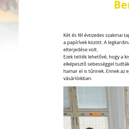
Be
Két és fél évtizedes szakmai 
a papírívek között. A legkard
elterjedése volt.
Ezek tették lehetővé, hogy a k
elképesztő sebességgel tudták 
hamar el is tűnnek. Ennek az
vásárlóikban.