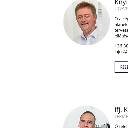
Knyi
ÜGYVE
Ő a cé
akinek 
tervez
ellátás
+36 3
lajos@
RÉS
ifj.
TERME
Ő fele