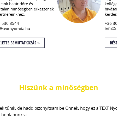
eink határidőre és
kollég
stalan minőségben érkezzenek
hívásai
rtnereinkhez.
kérdése
0 530 3544
+36 3
s@textnyomda.hu
info@
ZLETES BEMUTATKOZÁS »
RÉS
Hiszünk a minőségben
nek tűnik, de hadd bizonyítsam be Önnek, hogy ez a TEXT 
a honlapunkra.