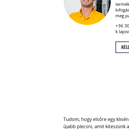
termék
kifogá
meg pa
+36 3
k.lajo
RÉS
Tudom, hogy elsőre egy klisé
újabb plecsni, amit kiteszünk 