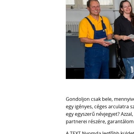
Gondoljon csak bele, mennyive
egy igényes, céges arculatra 
egy egyszerű névjegyet? Azzal,
partnerei részére, garantálom 
A TEXT Nyomda legfőbb küldet