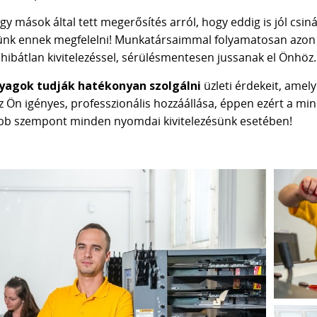
 mások által tett megerősítés arról, hogy eddig is jól csinál
günk ennek megfelelni! Munkatársaimmal folyamatosan azon 
bátlan kivitelezéssel, sérülésmentesen jussanak el Önhöz.
nyagok tudják hatékonyan szolgálni
üzleti érdekeit, amely
k az Ön igényes, professzionális hozzáállása, éppen ezért a
bb szempont minden nyomdai kivitelezésünk esetében!