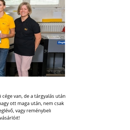
 cége van, de a tárgyalás után
 hagy ott maga után, nem csak
meglévő, vagy reménybeli
ásárlóit!