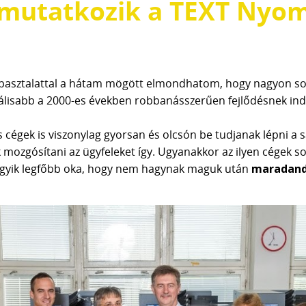
mutatkozik a TEXT Nyo
tapasztalattal a hátam mögött elmondhatom, hogy nagyon so
inálisabb a 2000-es években robbanásszerűen fejlődésnek in
is cégek is viszonylag gyorsan és olcsón be tudjanak lépni a 
mozgósítani az ügyfeleket így. Ugyanakkor az ilyen cégek so
 egyik legfőbb oka, hogy nem hagynak maguk után
maradand