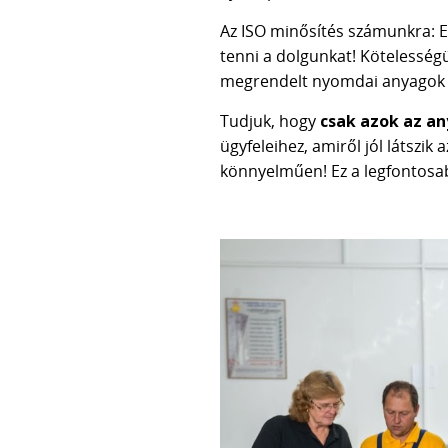
Az ISO minősítés számunkra: Egy
tenni a dolgunkat! Kötelessé
megrendelt nyomdai anyagok hi
Tudjuk, hogy
csak azok az a
ügyfeleihez, amiről jól látszi
könnyelműen! Ez a legfontosa