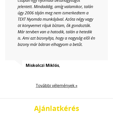
csupán egy nyomdai betűnagyságot
jelentett. Mindaddig, amíg valamikor, talán
úgy 2006 táján meg nem ismerkedtem a
TEXT Nyomda munkájával. Azóta négy vagy
öt könyvemet rájuk bíztam, ők gondozták.
Már tervben van a hatodik, talán a hetedik
is. Ami azt bizonyítja, hogy a nagyság elől én
bizony már bátran elhagyom a betűt.
Miskolczi Miklós
,
További vélemények »
Ajánlatkérés