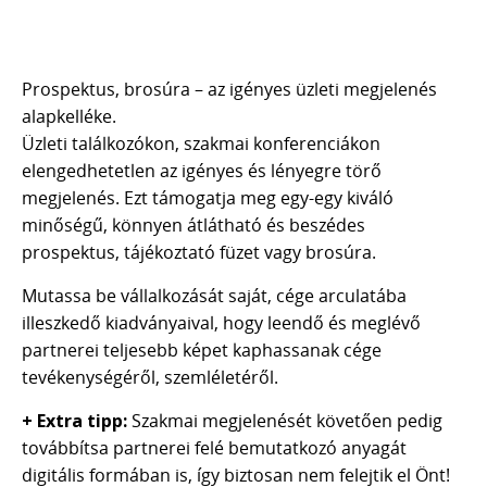
Prospektus, brosúra
–
az igényes üzleti megjelenés
alapkelléke.
Üzleti találkozókon, szakmai konferenciákon
elengedhetetlen az igényes és lényegre törő
megjelenés. Ezt támogatja meg egy-egy kiváló
minőségű, könnyen átlátható és beszédes
prospektus, tájékoztató füzet vagy brosúra.
Mutassa be vállalkozását saját, cége arculatába
illeszkedő kiadványaival, hogy leendő és meglévő
partnerei teljesebb képet kaphassanak cége
tevékenységéről, szemléletéről.
+ Extra tipp:
Szakmai megjelenését követően pedig
továbbítsa partnerei felé bemutatkozó anyagát
digitális formában is, így biztosan nem felejtik el Önt!