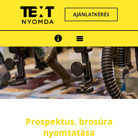
AJÁNLATKÉRÉS
Prospektus, brosúra
nyomtatása