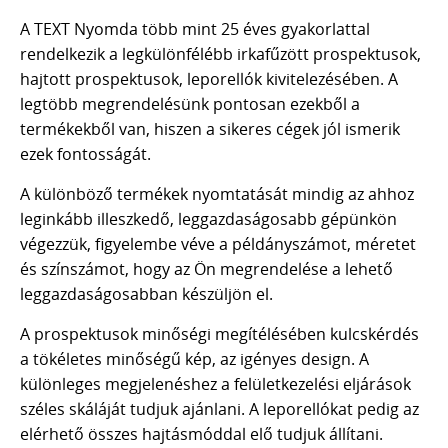
A TEXT Nyomda több mint 25 éves gyakorlattal
rendelkezik a legkülönfélébb irkafűzött prospektusok,
hajtott prospektusok, leporellók kivitelezésében. A
legtöbb megrendelésünk pontosan ezekből a
termékekből van, hiszen a sikeres cégek jól ismerik
ezek fontosságát.
A különböző termékek nyomtatását mindig az ahhoz
leginkább illeszkedő, leggazdaságosabb gépünkön
végezzük, figyelembe véve a példányszámot, méretet
és színszámot, hogy az
Ön megrendelése a lehető
leggazdaságosabban készüljön el.
A prospektusok minőségi megítélésében kulcskérdés
a tökéletes minőségű kép, az igényes design.
A
különleges megjelenéshez a felületkezelési eljárások
széles skáláját tudjuk ajánlani. A leporellókat pedig az
elérhető összes hajtásmóddal elő tudjuk állítani.