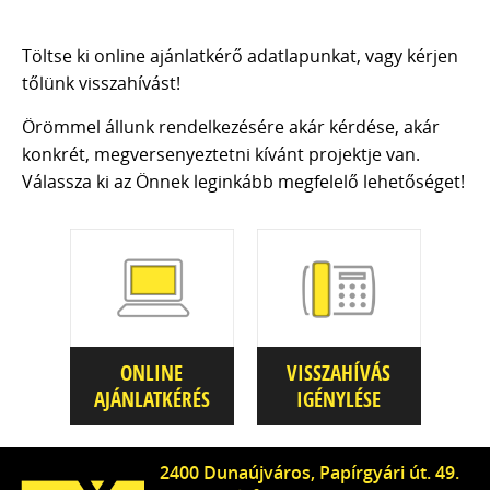
Töltse ki online ajánlatkérő adatlapunkat, vagy kérjen
tőlünk visszahívást!
Örömmel állunk rendelkezésére akár kérdése, akár
konkrét, megversenyeztetni kívánt projektje van.
Válassza ki az Önnek leginkább megfelelő lehetőséget!
ONLINE
VISSZAHÍVÁS
AJÁNLATKÉRÉS
IGÉNYLÉSE
2400 Dunaújváros, Papírgyári út. 49.