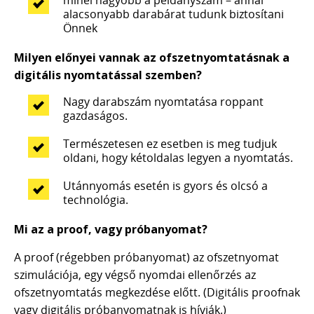
minél nagyobb a példányszám – annál
alacsonyabb darabárat tudunk biztosítani
Önnek
Milyen előnyei vannak az ofszetnyomtatásnak a
digitális nyomtatással szemben?
Nagy darabszám nyomtatása roppant
gazdaságos.
Természetesen ez esetben is meg tudjuk
oldani, hogy kétoldalas legyen a nyomtatás.
Utánnyomás esetén is gyors és olcsó a
technológia.
Mi az a proof, vagy próbanyomat?
A proof (régebben próbanyomat) az ofszetnyomat
szimulációja, egy végső nyomdai ellenőrzés az
ofszetnyomtatás megkezdése előtt. (Digitális proofnak
vagy digitális próbanyomatnak is hívják.)