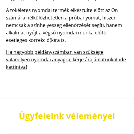
A tökéletes nyomdai termék elkészülte előtt az Ön
számára nélkülözhetetlen a próbanyomat, hiszen
nemcsak a színhelyesség ellenőrzését segíti, hanem
alkalmat nyújt a végső nyomdai munka előtti
esetleges korrekció(k)ra is.
Ha nagyobb példányszámban van szüksége
valamilyen nyomdai anyagra, kérje árajánlatunkat ide
kattintva!
Ügyfeleink véleményei