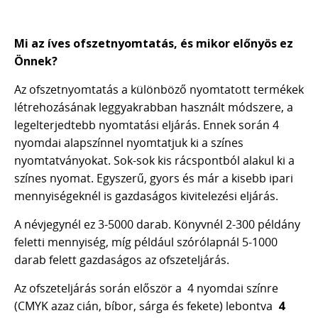
Mi az íves ofszetnyomtatás, és mikor előnyös ez
Önnek?
Az ofszetnyomtatás a különböző nyomtatott termékek
létrehozásának leggyakrabban használt módszere, a
legelterjedtebb nyomtatási eljárás.
Ennek során 4
nyomdai alapszínnel nyomtatjuk ki a színes
nyomtatványokat. Sok-sok kis rácspontból alakul ki a
színes nyomat.
Egyszerű, gyors és már a kisebb ipari
mennyiségeknél is gazdaságos kivitelezési eljárás.
A névjegynél ez 3-5000 darab. Könyvnél 2-300 példány
feletti mennyiség, míg például szórólapnál 5-1000
darab felett gazdaságos az ofszeteljárás.
Az ofszeteljárás során először a 4 nyomdai színre
(CMYK azaz cián, bíbor, sárga és fekete) lebontva
4