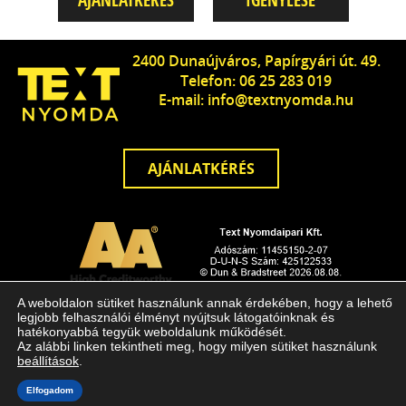
2400 Dunaújváros, Papírgyári út. 49.
Telefon: 06 25 283 019
E-mail: info@textnyomda.hu
AJÁNLATKÉRÉS
A weboldalon sütiket használunk annak érdekében, hogy a lehető
© Copyright Text Nyomdaipari Kft. Minde jog fenntartva!
legjobb felhasználói élményt nyújtsuk látogatóinknak és
hatékonyabbá tegyük weboldalunk működését.
Arculattervezés, honlaptervezés: Kreatív Vonalak
Az alábbi linken tekintheti meg, hogy milyen sütiket használunk
beállítások
.
Adatvédelem
Süti beállítások
Elfogadom