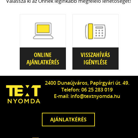
Válassza ki az Önnek leginkább megfelelő lehetőséget!
ONLINE
VISSZAHÍVÁS
AJÁNLATKÉRÉS
IGÉNYLÉSE
2400 Dunaújváros, Papírgyári út. 49.
Telefon: 06 25 283 019
E-mail: info@textnyomda.hu
AJÁNLATKÉRÉS