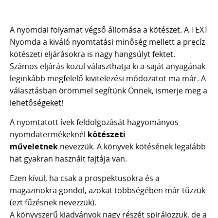
A nyomdai folyamat végső állomása a kötészet. A TEXT
Nyomda a kiváló nyomtatási minőség mellett a precíz
kötészeti eljárásokra is nagy hangsúlyt fektet.
Számos eljárás közül választhatja ki a saját anyagának
leginkább megfelelő kivitelezési módozatot ma már. A
választásban örömmel segítünk Önnek, ismerje meg a
lehetőségeket!
A nyomtatott ívek feldolgozását hagyományos
nyomdatermékeknél
kötészeti
műveletnek
nevezzük. A könyvek kötésének legalább
hat gyakran használt fajtája van.
Ezen kívül, ha csak a prospektusokra és a
magazinokra gondol, azokat többségében már tűzzük
(ezt fűzésnek nevezzük).
A könyvszerű kiadványok nagy részét spirálozzuk, de a