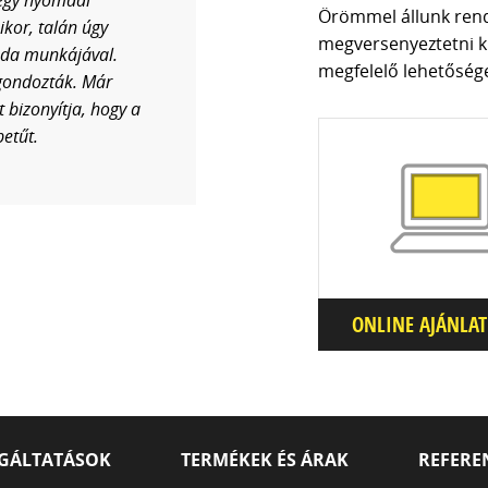
egy nyomdai
Örömmel állunk rend
kor, talán úgy
megversenyeztetni kí
da munkájával.
megfelelő lehetősége
 gondozták. Már
t bizonyítja, hogy a
etűt.
ONLINE AJÁNLAT
GÁLTATÁSOK
TERMÉKEK ÉS ÁRAK
REFERE