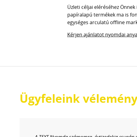
Üzleti céljai eléréséhez Önne
papíralapú termékek ma is font
egységes arculatú offline mark
Kérjen ajánlatot nyomdai anyag
Ügyfeleink vélemény