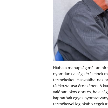
Hiába a manapság méltán híres
nyomdánk a cég kéréseinek meg
termékeiket. Használhatnak hoz
tájékoztatása érdekében. A ki
valóban okos döntés, ha a cég
kaphatóak egyes nyomtatványo
termékeivel leginkább cégek i