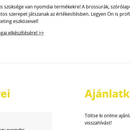
k is szüksége van nyomdai termékekre! A brossurák, szórólap
os szerepet játszanak az értékesítésben. Legyen Ön is profi,
eting eszközeivel!
ai elkészítésére! >>
ei
Ajánlatk
Töltse ki online aján
visszahívást!