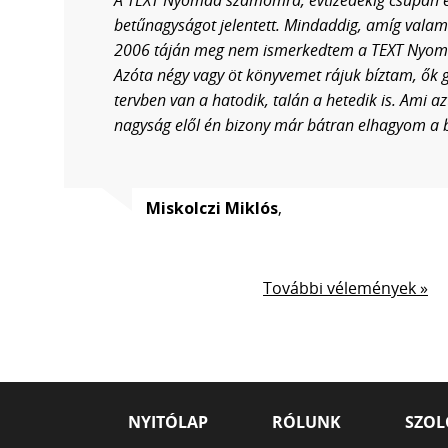
A TEXT Nyomda számomra, évtizedekig csupán 
betűnagyságot jelentett. Mindaddig, amíg valami
2006 táján meg nem ismerkedtem a TEXT Nyom
Azóta négy vagy öt könyvemet rájuk bíztam, ők
tervben van a hatodik, talán a hetedik is. Ami az
nagyság elől én bizony már bátran elhagyom a b
Miskolczi Miklós
,
További vélemények »
NYITÓLAP
RÓLUNK
SZOL