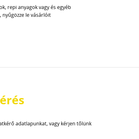
ok, repi anyagok vagy és egyéb
 nyűgözze le vásárlóit
érés
latkérő adatlapunkat, vagy kérjen tőlünk