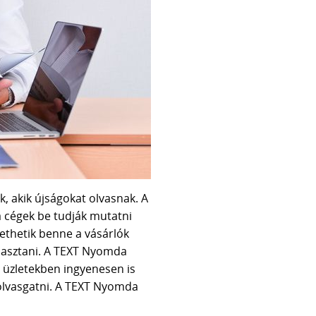
 akik újságokat olvasnak. A
 cégek be tudják mutatni
tethetik benne a vásárlók
álasztani. A TEXT Nyomda
 üzletekben ingyenesen is
olvasgatni. A TEXT Nyomda