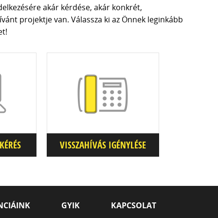
elkezésére akár kérdése, akár konkrét,
vánt projektje van. Válassza ki az Önnek leginkább
t!
KÉRÉS
VISSZAHÍVÁS IGÉNYLÉSE
NCIÁINK
GYIK
KAPCSOLAT