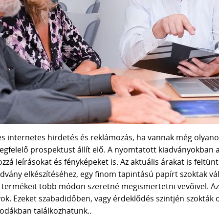
 internetes hirdetés és reklámozás, ha vannak még olyanok,
felelő prospektust állít elő. A nyomtatott kiadványokban a
zá leírásokat és fényképeket is. Az aktuális árakat is feltün
advány elkészítéséhez, egy finom tapintású papírt szoktak v
 termékeit több módon szeretné megismertetni vevőivel. Az
k. Ezeket szabadidőben, vagy érdeklődés szintjén szokták 
rodákban találkozhatunk..