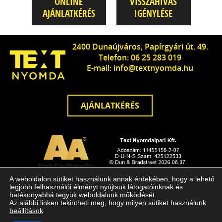
ONLINE
VISSZAHÍVÁS
AJÁNLATKÉRÉS
IGÉNYLÉSE
2400 Dunaújváros, Papírgyári út. 49.
Telefon: 06 25 283 019
E-mail: info@textnyomda.hu
AJÁNLATKÉRÉS
A weboldalon sütiket használunk annak érdekében, hogy a lehető
© Copyright Text Nyomdaipari Kft. Minde jog fenntartva!
legjobb felhasználói élményt nyújtsuk látogatóinknak és
hatékonyabbá tegyük weboldalunk működését.
Arculattervezés, honlaptervezés: Kreatív Vonalak
Az alábbi linken tekintheti meg, hogy milyen sütiket használunk
beállítások
.
Adatvédelem