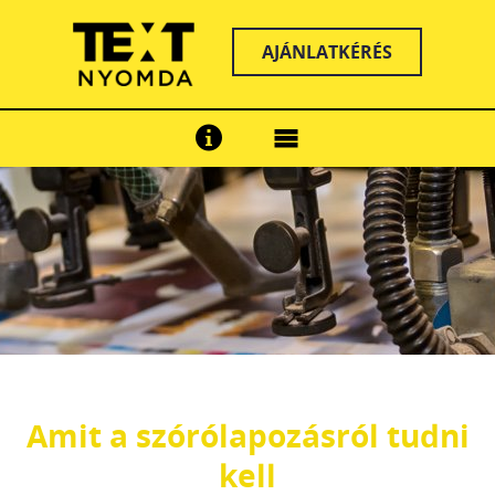
AJÁNLATKÉRÉS
Amit a szórólapozásról tudni
kell