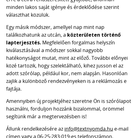
minden lakos saját igénye és érdeklődése szerint
választhat közülük.
Egy másik módszer, amellyel nap mint nap
találkozhatunk az utcán, a
közterületen történő
lapterjesztés.
Megfelelően forgalmas helyszín
kiválasztásával a módszer sokkal nagyobb
hatékonyságot mutat, mint az előző. További előnyei
közé tartozik, hogy szelektálható, kihez jusson el az
adott szórólap, például kor, nem alapján. Hasonlóan
zajlik a különböző rendezvényeken is a reklámozás e
fajtája.
Amennyiben új projektjéhez szeretne Ön is szórólapot
használni, forduljon hozzánk bizalommal, örömmel
segítünk már a megtervezésben is!
Állunk rendelkezésére az
info@textnyomda.hu
e-mail
címen vagy a 06-25-283-019-es telefonszámon,