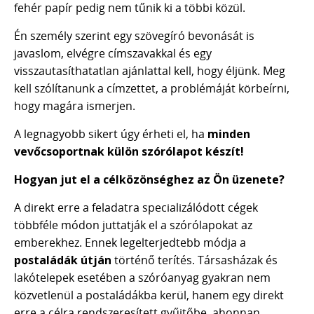
fehér papír pedig nem tűnik ki a többi közül.
Én személy szerint egy szövegíró bevonását is
javaslom, elvégre címszavakkal és egy
visszautasíthatatlan ajánlattal kell, hogy éljünk. Meg
kell szólítanunk a címzettet, a problémáját körbeírni,
hogy magára ismerjen.
A legnagyobb sikert úgy érheti el, ha
minden
vevőcsoportnak külön szórólapot készít!
Hogyan jut el a célközönséghez az Ön üzenete?
A direkt erre a feladatra specializálódott cégek
többféle módon juttatják el a szórólapokat az
emberekhez. Ennek legelterjedtebb módja a
postaládák útján
történő terítés. Társasházak és
lakótelepek esetében a szóróanyag gyakran nem
közvetlenül a postaládákba kerül, hanem egy direkt
erre a célra rendszeresített gyűjtőbe, ahonnan