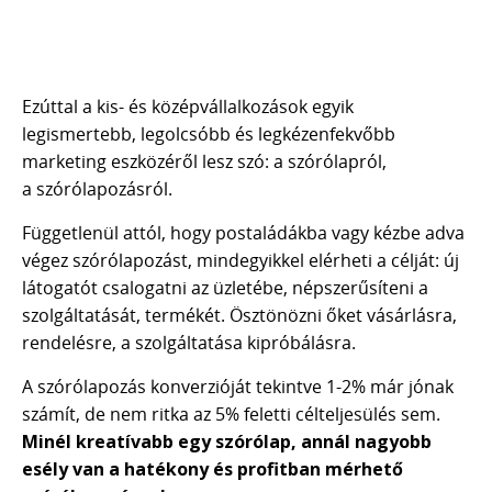
Ezúttal a kis- és középvállalkozások egyik
legismertebb, legolcsóbb és legkézenfekvőbb
marketing eszközéről lesz szó: a szórólapról,
a szórólapozásról.
Függetlenül attól, hogy postaládákba vagy kézbe adva
végez szórólapozást, mindegyikkel elérheti a célját: új
látogatót csalogatni az üzletébe, népszerűsíteni a
szolgáltatását, termékét. Ösztönözni őket vásárlásra,
rendelésre, a szolgáltatása kipróbálásra.
A szórólapozás konverzióját tekintve 1-2% már jónak
számít, de nem ritka az 5% feletti célteljesülés sem.
Minél kreatívabb egy szórólap, annál nagyobb
esély van a hatékony és profitban mérhető