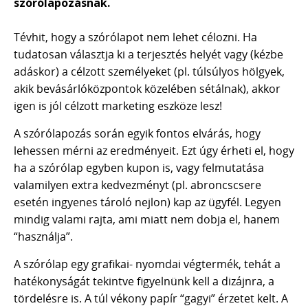
szórólapozásnak.
Tévhit, hogy a szórólapot nem lehet célozni. Ha
tudatosan választja ki a terjesztés helyét vagy (kézbe
adáskor) a célzott személyeket (pl. túlsúlyos hölgyek,
akik bevásárlóközpontok közelében sétálnak), akkor
igen is jól célzott marketing eszköze lesz!
A szórólapozás során egyik fontos elvárás, hogy
lehessen mérni az eredményeit. Ezt úgy érheti el, hogy
ha a szórólap egyben kupon is, vagy felmutatása
valamilyen extra kedvezményt (pl. abroncscsere
esetén ingyenes tároló nejlon) kap az ügyfél. Legyen
mindig valami rajta, ami miatt nem dobja el, hanem
“használja”.
A szórólap egy grafikai- nyomdai végtermék, tehát a
hatékonyságát tekintve figyelnünk kell a dizájnra, a
tördelésre is. A túl vékony papír “gagyi” érzetet kelt. A